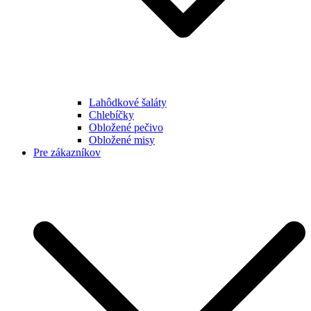
Lahôdkové šaláty
Chlebíčky
Obložené pečivo
Obložené misy
Pre zákazníkov