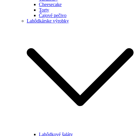
Cheesecake
Torty
Čajové pečivo
Lahôdkárske výrobky
Lahôdkové šaláty