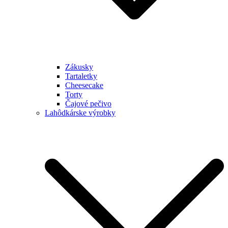
Zákusky
Tartaletky
Cheesecake
Torty
Čajové pečivo
Lahôdkárske výrobky